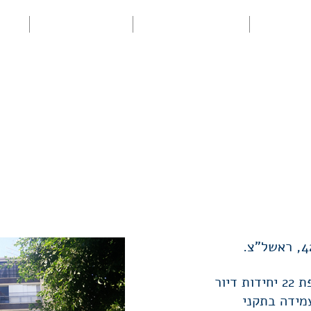
ייזום
קבוצות רכישה
מימון וניהול
ני
קפלינסקי 40–42, ראשל"צ
פרויקט תמ"א 38, הוספת 22 יחידות דיור
עמידה בתקני