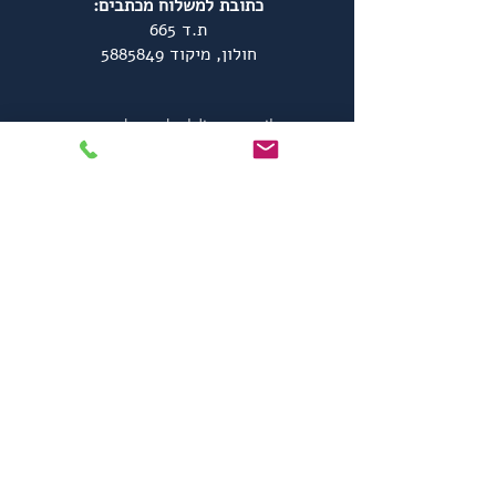
כתובת למשלוח מכתבים:
ת.ד 665
חולון, מיקוד
5885849
www.kamaholdings.co.il